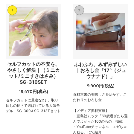
1
2
セルフカットの不安を、
ふわふわ、みずみずしい
やさしく解決｜（ミニカ
｜おろし金「17°（ジュ
ット/ミニすきはさみ）
ウナナド）」
SG-310SET
9,900円(税込)
19,470円(税込)
食材本来の美味しさを活かす、こ
だわりのおろし金
セルフカットに最適な2丁。取り
回しの良さで選ばれている人気モ
【メディア掲載実績】
デル、SG-309＆SG-313Tセット
・宝島社ムック「60歳過ぎたら選
んでよかった100のもの」掲載
・YouTubeチャンネル「エガちゃ
んねる」にて紹介