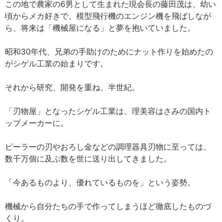
この地で農家の6男として生まれた現会長の藤田茂は、幼い
頃からメカ好きで、模型飛行機のエンジン機を飛ばしなが
ら、将来は「機械屋になる」と夢を抱いていました。
昭和30年代、兄弟の手助けのためにナット作りを始めたの
がシゲル工業の始まりです。
それから研究、開発を重ね、半世紀。
「刃物屋」となったシゲル工業は、理美容はさみの国内ト
ップメーカーに。
ピーラーの刃やおろし金などの調理器具刃物に至っては、
数千万個に及ぶ数を世に送り出してきました。
「今あるものより、優れているものを」という姿勢。
機械から自分たちの手で作ってしまうほど徹底したものづ
くり。