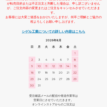
が転売目的または不正注文と判断した場合は、申し訳ございません
が、ご注文内容の変更またはご注文をキャンセルさせていただきま
す。
お客様には大変ご迷惑をおかけいたしますが、何卒ご理解とご協力の
程よろしくお願い申し上げます。
シゲル工業についての詳しい内容はこちら
2026年8月
日
月
火
水
木
金
土
1
2
3
4
5
6
7
8
9
10
11
12
13
14
15
16
17
18
19
20
21
22
23
24
25
26
27
28
29
30
31
受注確認メールの配信や発送作業等は
営業日にさせていただきます。
オンラインストアからのご注文は