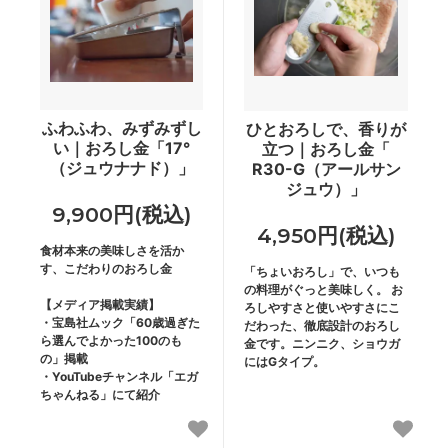
ふわふわ、みずみずし
ひとおろしで、香りが
い｜おろし金「17°
立つ｜おろし金「
（ジュウナナド）」
R30-G（アールサン
ジュウ）」
9,900円(税込)
4,950円(税込)
食材本来の美味しさを活か
す、こだわりのおろし金
「ちょいおろし」で、いつも
の料理がぐっと美味しく。 お
【メディア掲載実績】
ろしやすさと使いやすさにこ
・宝島社ムック「60歳過ぎた
だわった、徹底設計のおろし
ら選んでよかった100のも
金です。ニンニク、ショウガ
の」掲載
にはGタイプ。
・YouTubeチャンネル「エガ
ちゃんねる」にて紹介